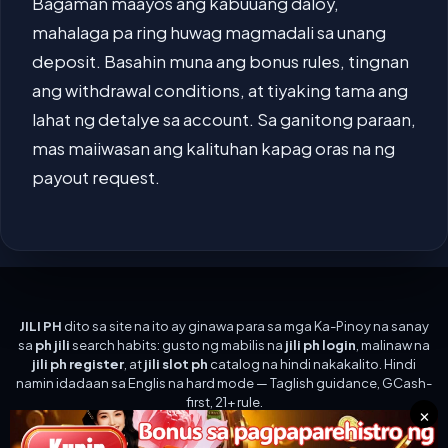
Bagaman maayos ang kabuuang daloy,
mahalaga pa ring huwag magmadali sa unang
deposit. Basahin muna ang bonus rules, tingnan
ang withdrawal conditions, at tiyaking tama ang
lahat ng detalye sa account. Sa ganitong paraan,
mas maiiwasan ang kalituhan kapag oras na ng
payout request.
JILI PH
dito sa site na ito ay ginawa para sa mga Ka-Pinoy na sanay
sa
ph jili
search habits: gusto ng mabilis na
jili ph login
, malinaw na
jili ph register
, at
jili slot ph
catalog na hindi nakakalito. Hindi
namin idadaan sa Englis na hard mode — Taglish guidance, GCash-
first, 21+ rule.
×
Huwag hayaang mapunta sa random link ang iyong
new jili ph
login
session. Official footer menu lang ang sundin, lalo na kung