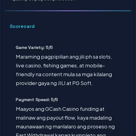
Scorecard
Game Variety: 5/5
Maraming pagpipilian ang jili ph sa slots,
live casino, fishing games, at mobile-
friendly na content mula sa mga kilalang
provider gaya ng JILI at PG Soft.
Payment Speed: 5/5
Maayos ang GCash Casino funding at
malinaw ang payout flow, kaya madaling
maunawaan ng manlalaro ang proseso ng
Fast Withdrawal kapag kumpleto ang