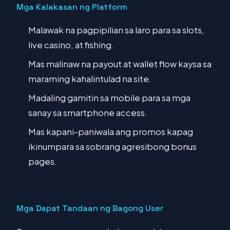
Mga Kalakasan ng Platform
Malawak na pagpipilian sa laro para sa slots,
live casino, at fishing.
Mas malinaw na payout at wallet flow kaysa sa
maraming kahalintulad na site.
Madaling gamitin sa mobile para sa mga
sanay sa smartphone access.
Mas kapani-paniwala ang promos kapag
ikinumpara sa sobrang agresibong bonus
pages.
Mga Dapat Tandaan ng Bagong User