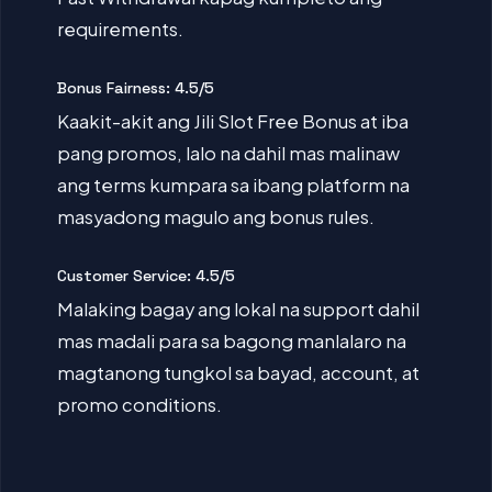
requirements.
Bonus Fairness: 4.5/5
Kaakit-akit ang Jili Slot Free Bonus at iba
pang promos, lalo na dahil mas malinaw
ang terms kumpara sa ibang platform na
masyadong magulo ang bonus rules.
Customer Service: 4.5/5
Malaking bagay ang lokal na support dahil
mas madali para sa bagong manlalaro na
magtanong tungkol sa bayad, account, at
promo conditions.