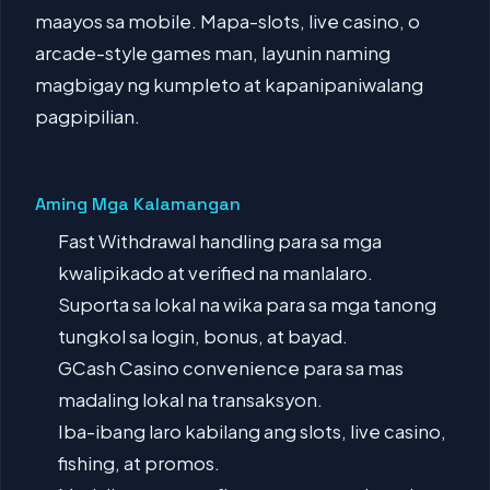
maayos sa mobile. Mapa-slots, live casino, o
arcade-style games man, layunin naming
magbigay ng kumpleto at kapanipaniwalang
pagpipilian.
Aming Mga Kalamangan
Fast Withdrawal handling para sa mga
kwalipikado at verified na manlalaro.
Suporta sa lokal na wika para sa mga tanong
tungkol sa login, bonus, at bayad.
GCash Casino convenience para sa mas
madaling lokal na transaksyon.
Iba-ibang laro kabilang ang slots, live casino,
fishing, at promos.