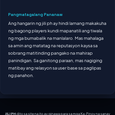
Pangmatagalang Pananaw
Ang hangarin ng jili ph ay hindi lamang makakuha
ng bagong players kundi mapanatili ang tiwala
ng mga bumabalik na manlalaro. Mas mahalaga
sa amin ang matatag na reputasyon kaysa sa
sobrang matitinding pangako na mahirap
panindigan. Sa ganitong paraan, mas nagiging
matibay ang relasyon sa user base sa paglipas
ng panahon.
JILI PH
dito sa site na ito ay ginawa para sa mga Ka-Pinoy na sanay