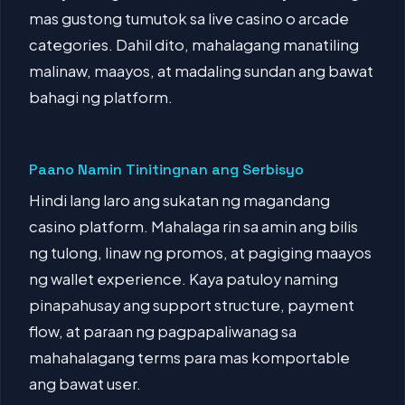
mas gustong tumutok sa live casino o arcade
categories. Dahil dito, mahalagang manatiling
malinaw, maayos, at madaling sundan ang bawat
bahagi ng platform.
Paano Namin Tinitingnan ang Serbisyo
Hindi lang laro ang sukatan ng magandang
casino platform. Mahalaga rin sa amin ang bilis
ng tulong, linaw ng promos, at pagiging maayos
ng wallet experience. Kaya patuloy naming
pinapahusay ang support structure, payment
flow, at paraan ng pagpapaliwanag sa
mahahalagang terms para mas komportable
ang bawat user.