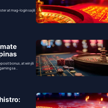
ter at mag-login sa jili
timate
pinas
posit bonus, at win jili
 gaming sa…
histro: