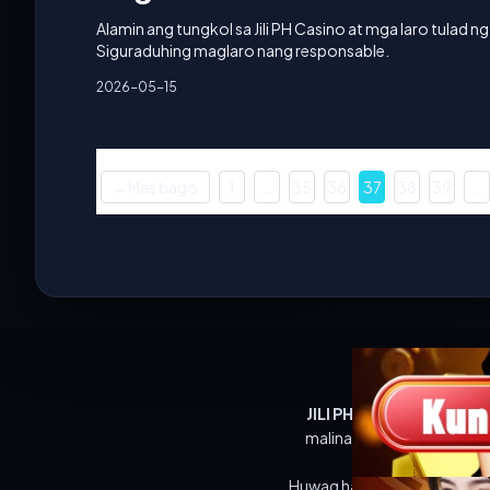
Alamin ang tungkol sa Jili PH Casino at mga laro tulad ng 
Siguraduhing maglaro nang responsable.
2026-05-15
←
Mas bago
1
…
35
36
37
38
39
…
JILI PH
dito sa site na ito
malinaw na
jili ph registe
Huwag hayaang mapunta sa 