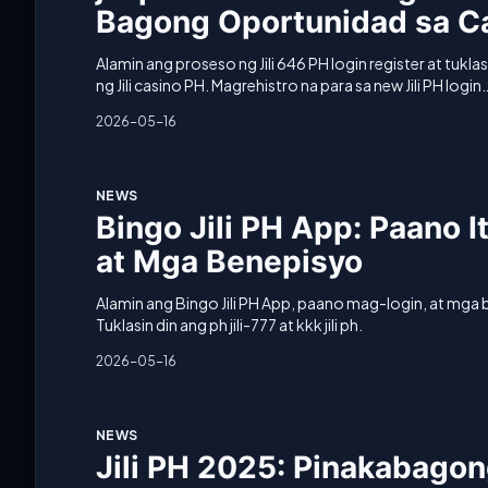
Bagong Oportunidad sa C
Alamin ang proseso ng Jili 646 PH login register at tuk
ng Jili casino PH. Magrehistro na para sa new Jili PH login
2026-05-16
NEWS
Bingo Jili PH App: Paano I
at Mga Benepisyo
Alamin ang Bingo Jili PH App, paano mag-login, at mga 
Tuklasin din ang ph jili-777 at kkk jili ph.
2026-05-16
NEWS
Jili PH 2025: Pinakabago