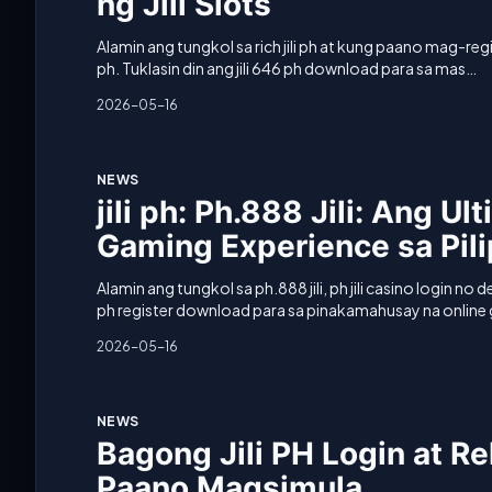
ng Jili Slots
Alamin ang tungkol sa rich jili ph at kung paano mag-regis
ph. Tuklasin din ang jili 646 ph download para sa mas…
2026-05-16
NEWS
jili ph: Ph.888 Jili: Ang Ul
Gaming Experience sa Pili
Alamin ang tungkol sa ph.888 jili, ph jili casino login no de
ph register download para sa pinakamahusay na online
2026-05-16
NEWS
Bagong Jili PH Login at Re
Paano Magsimula