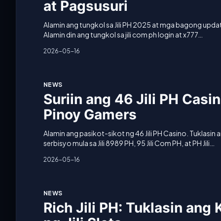
at Pagsusuri
Alamin ang tungkol sa Jili PH 2025 at mga bagong update
Alamin din ang tungkol sa jili com ph login at x777…
2026-05-16
NEWS
Suriin ang 46 Jili PH Casi
Pinoy Gamers
Alamin ang pasikot-sikot ng 46 Jili PH Casino. Tuklasin 
serbisyo mula sa Jili 8989 PH, 95 Jili Com PH, at PH Jili…
2026-05-16
NEWS
Rich Jili PH: Tuklasin an