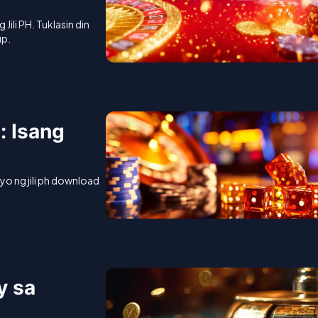
ili PH. Tuklasin din
up.
h: Isang
yo ng jili ph download
y sa