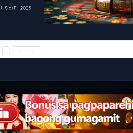
Jili Slot PH 2025.
42
Mas luma
→
 ay ginawa para sa mga Ka-Pinoy na sanay sa
ph jili
search habits: gusto
r
, at
jili slot ph
catalog na hindi nakakalito. Hindi namin idadaan sa En
guidance, GCash-first, 21+ rule.
random link ang iyong
new jili ph login
session. Official footer menu 