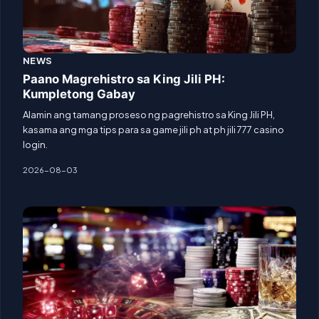
NEWS
Paano Magrehistro sa King Jili PH:
Kumpletong Gabay
Alamin ang tamang proseso ng pagrehistro sa King Jili PH,
kasama ang mga tips para sa game jili ph at ph jili 777 casino
login.
2026-08-03