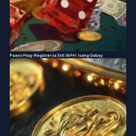
Paano Mag-Register sa 365 Jili PH: Isang Gabay