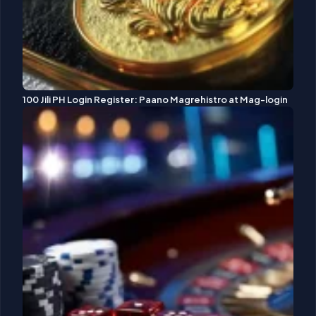
100 Jili PH Login Register: Paano Magrehistro at Mag-login