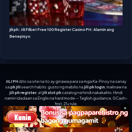
jili ph: Jili Filbet Free 100 Register Casino PH: Alamin ang
Benepisyo
JILI PH
dito sa site na ito ay ginawa para sa mga Ka-Pinoy na sanay
sa
ph jili
search habits: gusto ng mabilis na
jili ph login
, malinaw na
jili ph register
, at
jili slot ph
catalog na hindi nakakalito. Hindi
namin idadaan sa Englis na hard mode — Taglish guidance, GCash-
first, 21+ rule.
×
Huwag hayaang mapunta sa random link ang iyong
new jili ph
login
session. Official footer menu lang ang sundin, lalo na kung
may nag-aalok ng sobrang good-to-be-true
100 jili ph
mensahe.
Sa
JILI PH
, bonus man o
win jili ph register
promo, naka-publish
muna ang terms bago ka mag-tap ng claim.