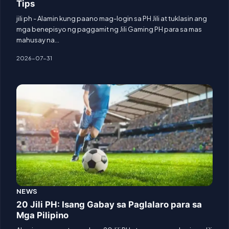
Tips
jili ph - Alamin kung paano mag-login sa PH Jili at tuklasin ang
mga benepisyo ng paggamit ng Jili Gaming PH para sa mas
mahusay na…
2026-07-31
NEWS
20 Jili PH: Isang Gabay sa Paglalaro para sa
Mga Pilipino