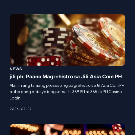
NEWS
jili ph: Paano Magrehistro sa Jili Asia Com PH
Alamin ang tamang proseso ng pagrehistro sa Jili Asia Com PH
at iba pang detalye tungkol sa Jili 369 PH at 365 Jili PH Casino
Login.
2026-07-29