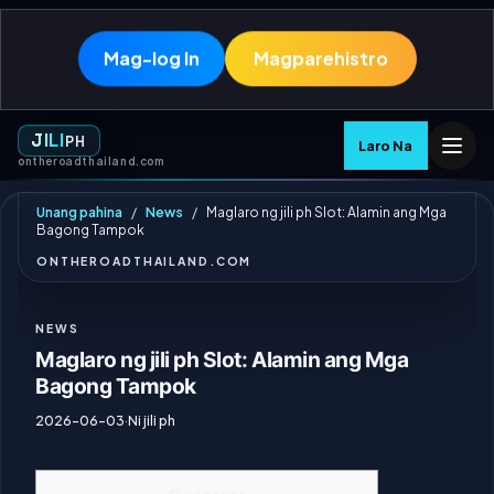
Mag-log In
Magparehistro
JILI
PH
Laro Na
ontheroadthailand.com
Unang pahina
/
News
/
Maglaro ng jili ph Slot: Alamin ang Mga
Bagong Tampok
ONTHEROADTHAILAND.COM
NEWS
Maglaro ng jili ph Slot: Alamin ang Mga
Bagong Tampok
2026-06-03
·
Ni jili ph