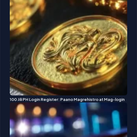
100 Jili PH Login Register: Paano Magrehistro at Mag-login