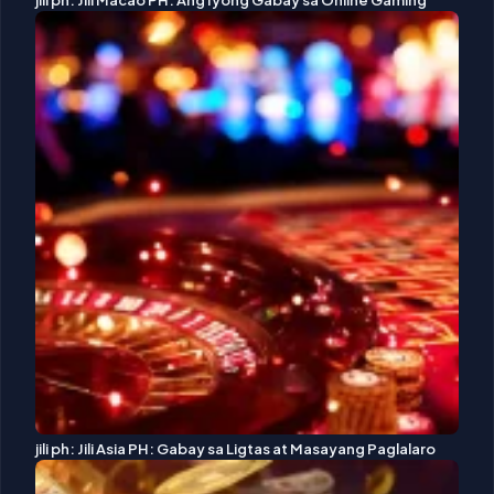
jili ph: Jili Macao PH: Ang Iyong Gabay sa Online Gaming
jili ph: Jili Asia PH: Gabay sa Ligtas at Masayang Paglalaro