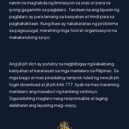
namin na magtakda ng limitasyon sa oras at pera na
iyong gagamitin sa paglalaro. Tandaan na ang layunin ng
paglalaro ay para lamang sa kasiyahan at hindi para sa
pagkakakitaan. Kung ikaw ay nakakaranas ng problema
sa pagsusugal, maraming mga tool at organisasyon na
makakatulong sa iyo.
Konklusyon
Ang jili ph slot ay patuloy na nagbibigay ng kakaibang
kasiyahan at karanasan sa mga manlalaro sa Pilipinas. Sa
mga bago at mas pinadaling tampok tulad ng new jili ph
login download at jili ph 646 777, tiyak na mas maraming
manlalaro ang maaabot ng kanilang serbisyo.
Siguraduhing maglaro nang responsable at laging
alalahanin ang layuning mag-enjoy.