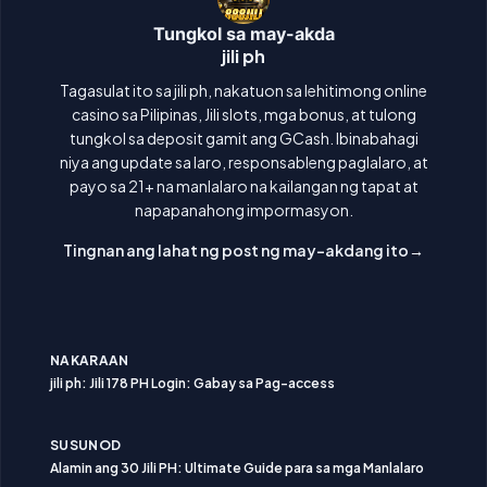
Tungkol sa may-akda
jili ph
Tagasulat ito sa jili ph, nakatuon sa lehitimong online
casino sa Pilipinas, Jili slots, mga bonus, at tulong
tungkol sa deposit gamit ang GCash. Ibinabahagi
niya ang update sa laro, responsableng paglalaro, at
payo sa 21+ na manlalaro na kailangan ng tapat at
napapanahong impormasyon.
Tingnan ang lahat ng post ng may-akdang ito
→
NAKARAAN
jili ph: Jili 178 PH Login: Gabay sa Pag-access
SUSUNOD
Alamin ang 30 Jili PH: Ultimate Guide para sa mga Manlalaro