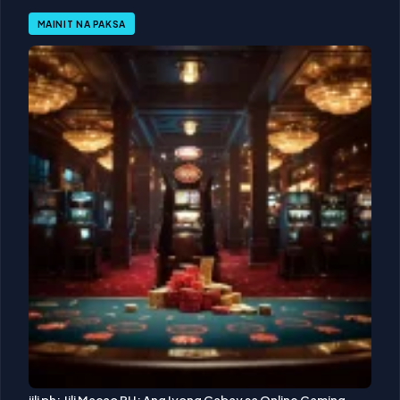
MAINIT NA PAKSA