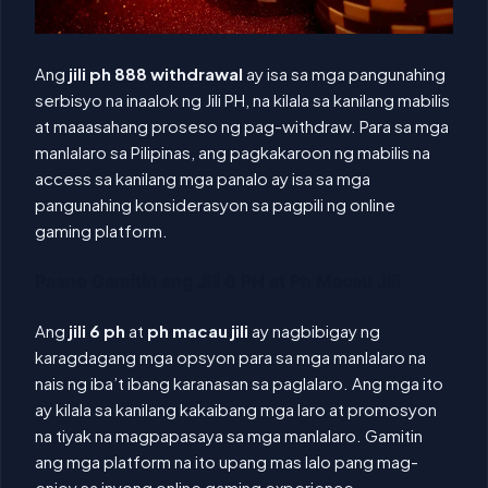
Ang
jili ph 888 withdrawal
ay isa sa mga pangunahing
serbisyo na inaalok ng Jili PH, na kilala sa kanilang mabilis
at maaasahang proseso ng pag-withdraw. Para sa mga
manlalaro sa Pilipinas, ang pagkakaroon ng mabilis na
access sa kanilang mga panalo ay isa sa mga
pangunahing konsiderasyon sa pagpili ng online
gaming platform.
Paano Gamitin ang Jili 6 PH at Ph Macau Jili
Ang
jili 6 ph
at
ph macau jili
ay nagbibigay ng
karagdagang mga opsyon para sa mga manlalaro na
nais ng iba’t ibang karanasan sa paglalaro. Ang mga ito
ay kilala sa kanilang kakaibang mga laro at promosyon
na tiyak na magpapasaya sa mga manlalaro. Gamitin
ang mga platform na ito upang mas lalo pang mag-
enjoy sa inyong online gaming experience.