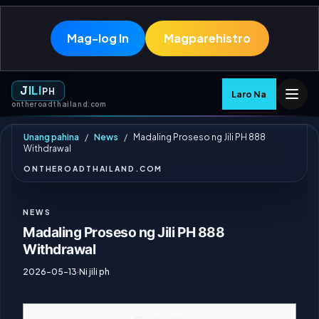
Mag-log In
Magparehistro
JILI
PH
Laro Na
ontheroadthailand.com
Unang pahina
/
News
/
Madaling Proseso ng Jili PH 888
Withdrawal
ONTHEROADTHAILAND.COM
NEWS
Madaling Proseso ng Jili PH 888
Withdrawal
2026-05-13
·
Ni jili ph