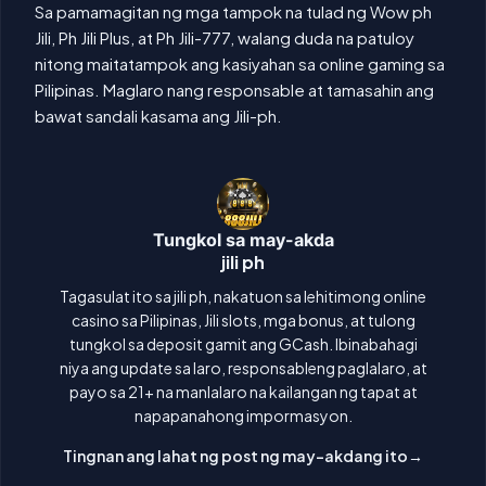
Sa pamamagitan ng mga tampok na tulad ng Wow ph
Jili, Ph Jili Plus, at Ph Jili-777, walang duda na patuloy
nitong maitatampok ang kasiyahan sa online gaming sa
Pilipinas. Maglaro nang responsable at tamasahin ang
bawat sandali kasama ang Jili-ph.
Tungkol sa may-akda
jili ph
Tagasulat ito sa jili ph, nakatuon sa lehitimong online
casino sa Pilipinas, Jili slots, mga bonus, at tulong
tungkol sa deposit gamit ang GCash. Ibinabahagi
niya ang update sa laro, responsableng paglalaro, at
payo sa 21+ na manlalaro na kailangan ng tapat at
napapanahong impormasyon.
Tingnan ang lahat ng post ng may-akdang ito
→