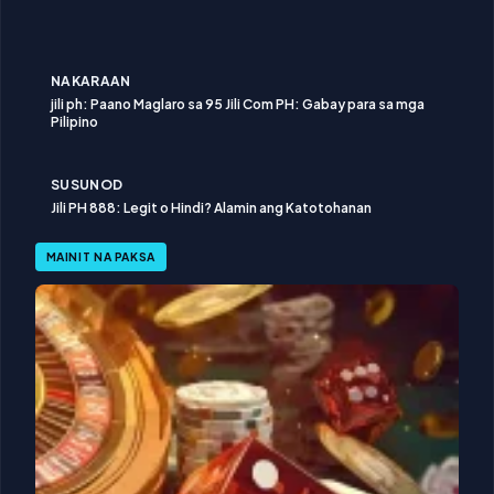
NAKARAAN
jili ph: Paano Maglaro sa 95 Jili Com PH: Gabay para sa mga
Pilipino
SUSUNOD
Jili PH 888: Legit o Hindi? Alamin ang Katotohanan
MAINIT NA PAKSA