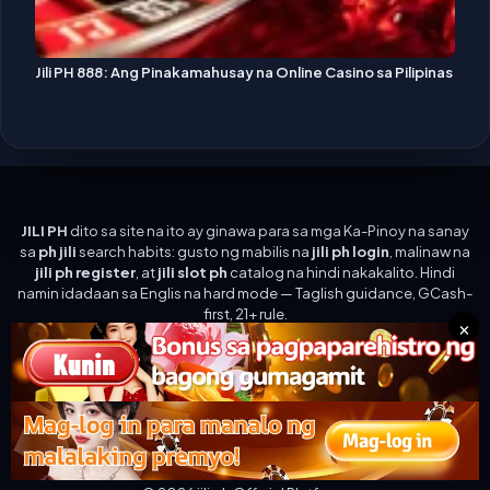
Jili PH 888: Ang Pinakamahusay na Online Casino sa Pilipinas
JILI PH
dito sa site na ito ay ginawa para sa mga Ka-Pinoy na sanay
sa
ph jili
search habits: gusto ng mabilis na
jili ph login
, malinaw na
jili ph register
, at
jili slot ph
catalog na hindi nakakalito. Hindi
namin idadaan sa Englis na hard mode — Taglish guidance, GCash-
first, 21+ rule.
×
Huwag hayaang mapunta sa random link ang iyong
new jili ph
login
session. Official footer menu lang ang sundin, lalo na kung
may nag-aalok ng sobrang good-to-be-true
100 jili ph
mensahe.
Sa
JILI PH
, bonus man o
win jili ph register
promo, naka-publish
muna ang terms bago ka mag-tap ng claim.
about us
contact us
cookie policy
privacy policy
sitemap