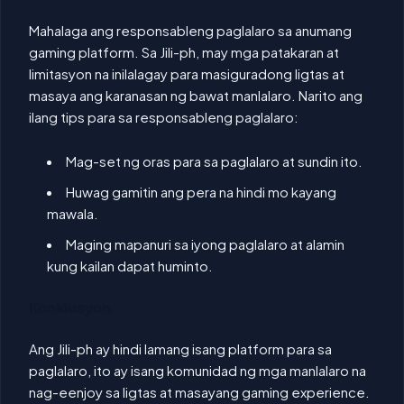
Mahalaga ang responsableng paglalaro sa anumang
gaming platform. Sa Jili-ph, may mga patakaran at
limitasyon na inilalagay para masiguradong ligtas at
masaya ang karanasan ng bawat manlalaro. Narito ang
ilang tips para sa responsableng paglalaro:
Mag-set ng oras para sa paglalaro at sundin ito.
Huwag gamitin ang pera na hindi mo kayang
mawala.
Maging mapanuri sa iyong paglalaro at alamin
kung kailan dapat huminto.
Konklusyon
Ang Jili-ph ay hindi lamang isang platform para sa
paglalaro, ito ay isang komunidad ng mga manlalaro na
nag-eenjoy sa ligtas at masayang gaming experience.