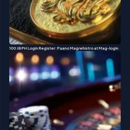
100 Jili PH Login Register: Paano Magrehistro at Mag-login