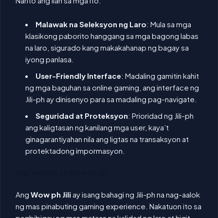
Narito ang ilan sa mga ito:
Malawak na Seleksyon ng Laro
: Mula sa mga
klasikong paborito hanggang sa mga bagong labas
na laro, sigurado kang makakahanap ng bagay sa
iyong panlasa.
User-Friendly Interface
: Madaling gamitin kahit
ng mga baguhan sa online gaming, ang interface ng
Jili-ph ay dinisenyo para sa madaling pag-navigate.
Seguridad at Proteksyon
: Prioridad ng Jili-ph
ang kaligtasan ng kanilang mga user, kaya’t
ginagarantiyahan nila ang ligtas na transaksyon at
protektadong impormasyon.
Pag-explore sa Wow ph Jili
Ang
Wow ph Jili
ay isang bahagi ng Jili-ph na nag-aalok
ng mas pinabuting gaming experience. Nakatuon ito sa
pagbibigay ng mas mataas na kalidad ng laro at higit