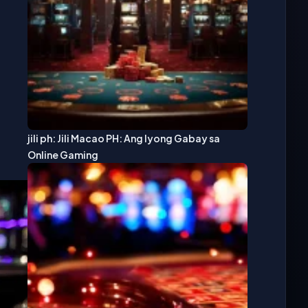
jili ph: Jili Macao PH: Ang Iyong Gabay sa
Online Gaming