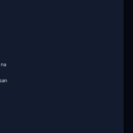
 na
asan