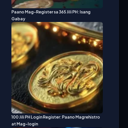
Paano Mag-Register sa 365 Jili PH: Isang
Gabay
100 Jili PH Login Register: Paano Magrehistro
at Mag-login