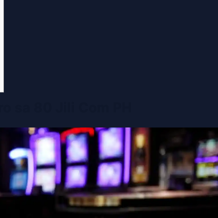
o sa 80 Jili Com PH