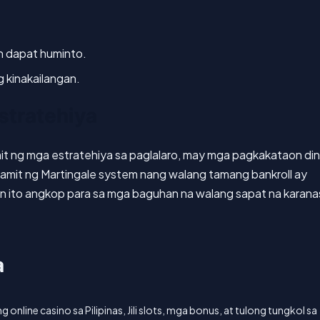
an dapat huminto.
g kinakailangan.
stratehiya
ng mga estratehiya sa paglalaro, may mga pagkakataon din
gamit ng Martingale system nang walang tamang bankroll ay
rin ito angkop para sa mga baguhan na walang sapat na karan
a
ng online casino sa Pilipinas, Jili slots, mga bonus, at tulong tungkol sa