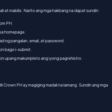
ali at mabilis. Narito ang mga hakbang na dapat sundin:
Com PH.
a sa homepage.
lad ng pangalan, email, at password.
on bago i-submit.
ion upang makumpleto ang iyong pagrehistro.
H
Jili Crown PH ay magiging madali na lamang. Sundin ang mga