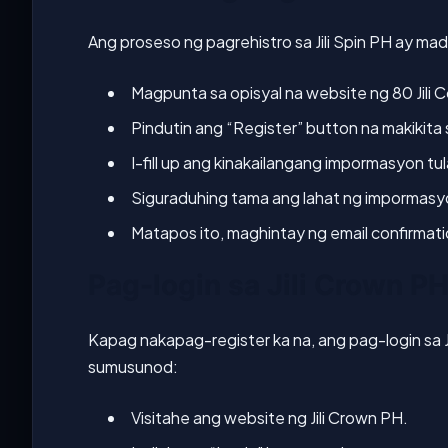
Ang proseso ng pagrehistro sa Jili Spin PH ay mad
Magpunta sa opisyal na website ng 80 Jili 
Pindutin ang “Register” button na makikit
I-fill up ang kinakailangang impormasyon tu
Siguraduhing tama ang lahat ng impormasy
Matapos ito, maghintay ng email confirmat
Pag-login sa Jili Crown P
Kapag nakapag-register ka na, ang pag-login sa 
sumusunod:
Visitahe ang website ng Jili Crown PH.