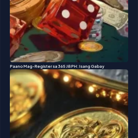
Paano Mag-Register sa 365 Jili PH: Isang Gabay